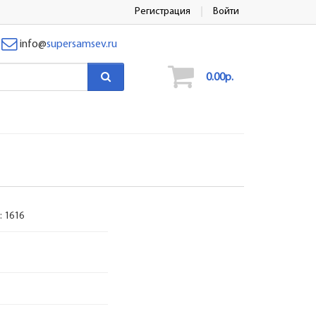
Регистрация
Войти
info
@
supersamsev.ru
0.00р.
:
1616