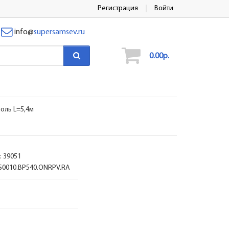
Регистрация
Войти
info
@
supersamsev.ru
0.00р.
оль L=5,4м
:
39051
S0010.BP540.ONRPV.RA