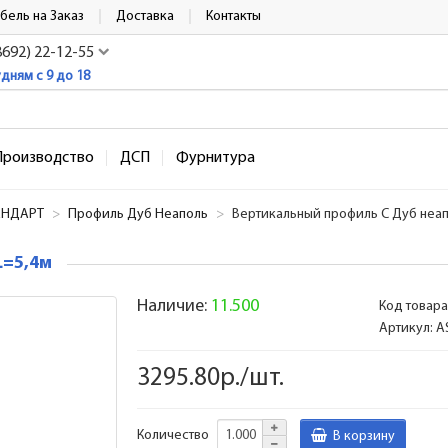
бель на Заказ
Доставка
Контакты
8692) 22-12-55
удням с 9 до 18
Производство
ДСП
Фурнитура
АНДАРТ
Профиль Дуб Неаполь
Вертикальный профиль С Дуб неап
L=5,4м
Наличие:
11.500
Код товара
Артикул:
A
3295.80р./шт.
Количество
В корзину